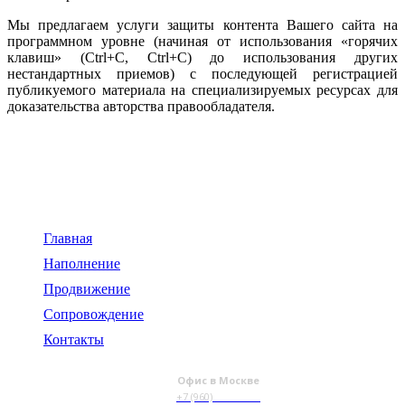
Мы предлагаем услуги защиты контента Вашего сайта на
программном уровне (начиная от использования «горячих
клавиш» (Ctrl+С, Ctrl+C) до использования других
нестандартных приемов) с последующей регистрацией
публикуемого материала на специализируемых ресурсах для
доказательства авторства правообладателя.
119334, г. Москва,
пр-т. Ленинский, д.43
Главная
Наполнение
Продвижение
Сопровождение
Контакты
Офис в Москве
+7 (960)
012-46-00