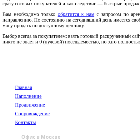
сразу готовых покупателей и как следствие — быстрые продажи
Вам необходимо только
обратится к нам
с запросом по арен
направлению. По состоянию на сегодняшний день имеется своб
могу продать по доступному ценнику.
Выбор всегда за покупателем: взять готовый раскрученный са
никто не знает и 0 (нулевой) посещаемостью, но зато полнос
119334, г. Москва,
пр-т. Ленинский, д.43
Главная
Наполнение
Продвижение
Сопровождение
Контакты
Офис в Москве