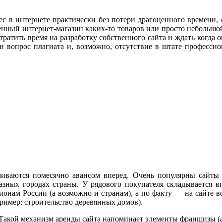
с в интернете практически без потери драгоценного времени, с
нный интернет-магазин каких-то товаров или просто небольшой
тратить время на разработку собственного сайта и ждать когда о
лен вопрос плагиата и, возможно, отсутствие в штате професс
чиваются помесячно авансом вперед. Очень популярны сайты в
разных городах страны. У рядового покупателя складывается в
ам России (а возможно и странам), а по факту — на сайте в
ример: строительство деревянных домов).
е! Такой механизм аренды сайта напоминает элементы франшизы (