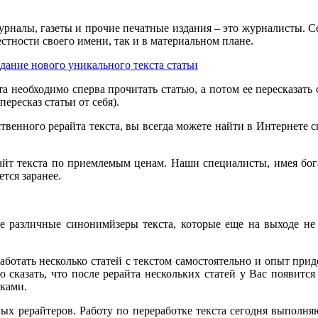
урналы, газеты и прочие печатные издания – это журналисты. С
стности своего имени, так и в материальном плане.
та необходимо сперва прочитать статью, а потом ее пересказат
ересказ статьи от себя).
ественного рерайта текста, вы всегда можете найти в Интернет
йт текста по приемлемым ценам. Наши специалисты, имея бог
ется заранее.
е различные синонимйзеры текста, которые еще на выходе не
аботать несколько статей с текстом самостоятельно и опыт приде
 сказать, что после рерайта нескольких статей у Вас появитс
чками.
ых рерайтеров. Работу по переработке текста сегодня выполняю