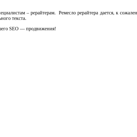
пециалистам – рерайтерам. Ремесло рерайтера дается, к сожале
ного текста.
рошего SEO — продвижения!