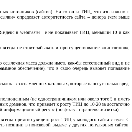
ных источников (сайтов). На то он и ТИЦ, что изначально в
ссылки» определяет авторитетность сайта – донора (чем выше
 Яндекс в webmaster—е не показывает ТИЦ, меньший 10 и как
всегда не стоит забывать и про существование «пингвинов»,
то ссылочная масса должна иметь как-бы естественный вид и не
аммное обеспечение), что в свою очередь вызовет попадание
сылок в заспамленных каталогах, которые нанесут только вред.
 полноценным (не одностраничником или около того!) и иметь
ных доменов, что приведет к росту ТИЦ до 10-20 за достаточно
й информационный ресурс (по факту: страничка-визитка).
всегда приятно увидеть рост ТИЦ у молодого сайта с нуля. С
ать позиции в поисковой выдаче у других популярных сайтов,