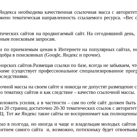
декса необходима качественная ссылочная масса с авторитет
ожено тематическая направленность ссылаемого ресурса. «Вес 
ических сайтов на продвигаемый сайт. На сегодняшний день,
ярным поисковым запросам.
 по приемлемым ценам в Интернете на популярных сайтах, но 
обра в поисковиках (Google, Яндекс и прочие).
Размещая ссылки по базе, всегда не забываем, ч
име (существует профессиональное специализированное прогр
оследствиями.
лочной массы на своем сайте и никогда не допустят размещение с
 тематику сайтов и как следствие – качество ссылочной массы.
ожить усилия, а в частности – сам по себе сайт должен быть
з 20 страниц достаточно 20-30 тематических ссылок с авторитет
Ц. Тот же Яндекс такие сайты не воспринимает как полноценны
з в полгода, но иногда и чаще и владельцам молодых сайтов 
азвитием самого сайта и, возможно, потихоньку будет отвоевыв