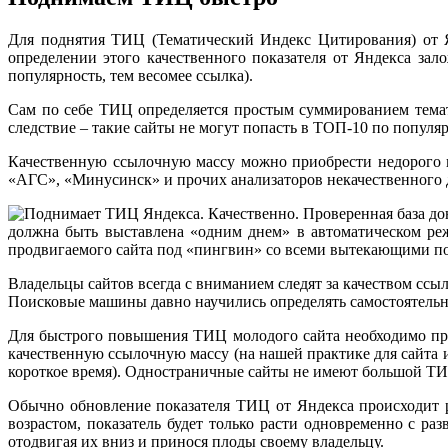
Для поднятия ТИЦ (Тематический Индекс Цитирования) от Ян
определении этого качественного показателя от Яндекса зал
популярность, тем весомее ссылка).
Сам по себе ТИЦ определяется простым суммированием темат
следствие – такие сайты не могут попасть в ТОП-10 по попул
Качественную ссылочную массу можно приобрести недорого и
«АГС», «Минусинск» и прочих анализаторов некачественного д
должна быть выставлена «одним днем» в автоматическом реж
продвигаемого сайта под «пингвин» со всеми вытекающими п
Владельцы сайтов всегда с вниманием следят за качеством ссы
Поисковые машины давно научились определять самостоятельно
Для быстрого повышения ТИЦ молодого сайта необходимо прил
качественную ссылочную массу (на нашей практике для сайта и
короткое время). Одностраничные сайты не имеют большой ТИ
Обычно обновление показателя ТИЦ от Яндекса происходит ра
возрастом, показатель будет только расти одновременно с р
отодвигая их вниз и принося плоды своему владельцу.